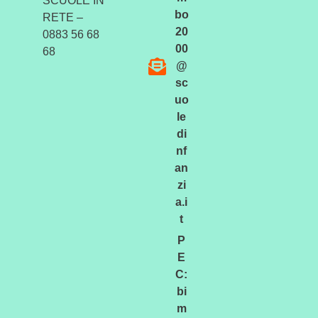
SCUOLE IN
bo
RETE –
20
0883 56 68
00
68
@
sc
uo
le
di
nf
an
zi
a.i
t
P
E
C:
bi
m