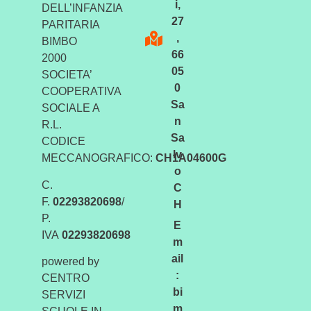
i,
DELL’INFANZIA
27
PARITARIA
,
BIMBO
66
2000
05
SOCIETA’
0
COOPERATIVA
Sa
SOCIALE A
n
R.L.
Sa
CODICE
lv
MECCANOGRAFICO:
CH1A04600G
o
C.
C
F.
02293820698
/
H
P.
E
IVA
02293820698
m
ail
powered by
:
CENTRO
bi
SERVIZI
m