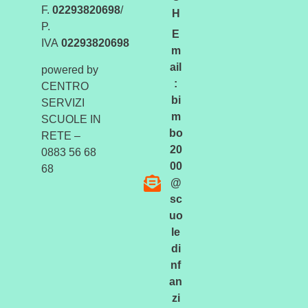
F.
02293820698
/
H
P.
E
IVA
02293820698
m
ail
powered by
:
CENTRO
bi
SERVIZI
m
SCUOLE IN
bo
RETE –
20
0883 56 68
00
68
@
sc
uo
le
di
nf
an
zi