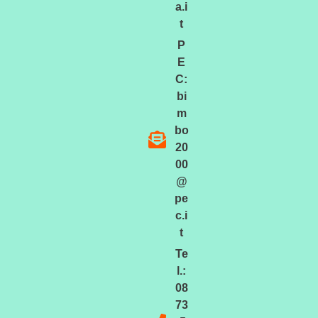
a.i
t
P
E
C:
bi
m
bo
20
00
@
pe
c.i
t
Te
l.:
08
73