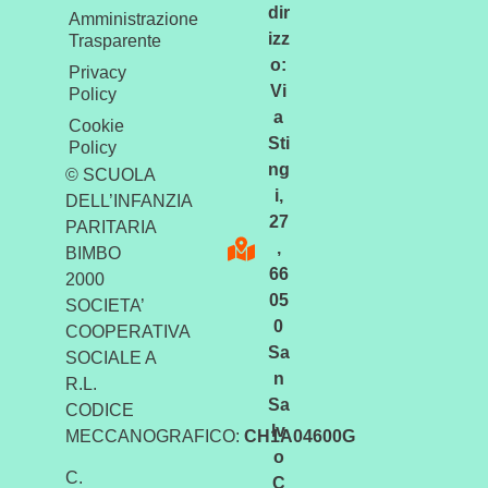
dir
Amministrazione
izz
Trasparente
o:
Privacy
Vi
Policy
a
Cookie
Sti
Policy
ng
© SCUOLA
i,
DELL’INFANZIA
27
PARITARIA
,
BIMBO
66
2000
05
SOCIETA’
0
COOPERATIVA
Sa
SOCIALE A
n
R.L.
Sa
CODICE
lv
MECCANOGRAFICO:
CH1A04600G
o
C.
C