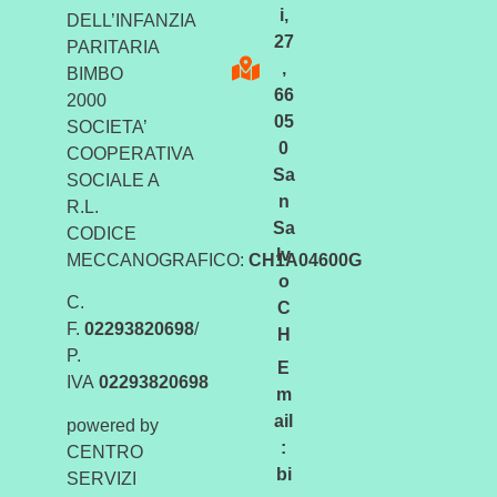
i,
DELL’INFANZIA
27
PARITARIA
,
BIMBO
66
2000
05
SOCIETA’
0
COOPERATIVA
Sa
SOCIALE A
n
R.L.
Sa
CODICE
lv
MECCANOGRAFICO:
CH1A04600G
o
C.
C
F.
02293820698
/
H
P.
E
IVA
02293820698
m
ail
powered by
:
CENTRO
bi
SERVIZI