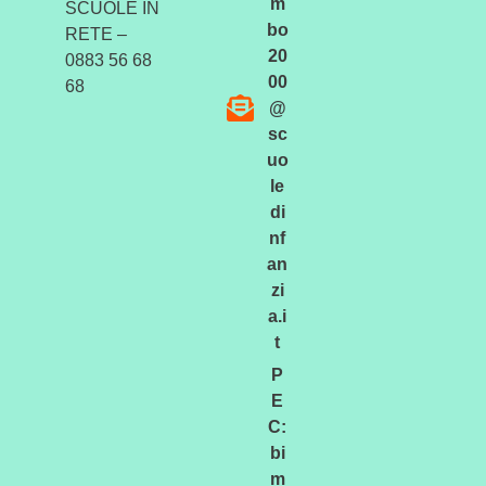
m
SCUOLE IN
bo
RETE –
20
0883 56 68
00
68
@
sc
uo
le
di
nf
an
zi
a.i
t
P
E
C:
bi
m