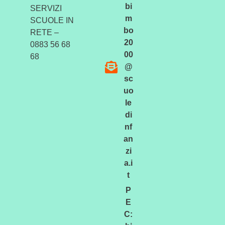
bi
SERVIZI
m
SCUOLE IN
bo
RETE –
20
0883 56 68
00
68
@
sc
uo
le
di
nf
an
zi
a.i
t
P
E
C: