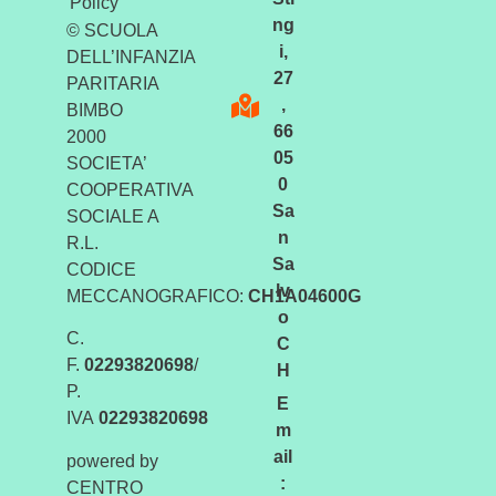
Policy
ng
© SCUOLA
i,
DELL’INFANZIA
27
PARITARIA
,
BIMBO
66
2000
05
SOCIETA’
0
COOPERATIVA
Sa
SOCIALE A
n
R.L.
Sa
CODICE
lv
MECCANOGRAFICO:
CH1A04600G
o
C.
C
F.
02293820698
/
H
P.
E
IVA
02293820698
m
ail
powered by
:
CENTRO