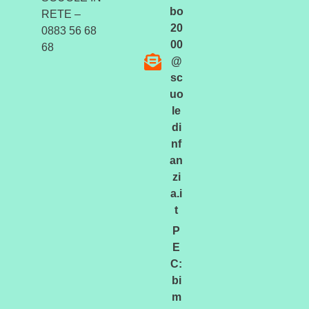
bo
RETE –
20
0883 56 68
00
68
@
sc
uo
le
di
nf
an
zi
a.i
t
P
E
C:
bi
m