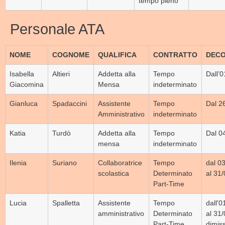
tempo pieno
Personale ATA
NOME
COGNOME
QUALIFICA
CONTRATTO
DEC
Isabella
Altieri
Addetta alla
Tempo
Dall’
Giacomina
Mensa
indeterminato
Gianluca
Spadaccini
Assistente
Tempo
Dal 2
Amministrativo
indeterminato
Katia
Turdò
Addetta alla
Tempo
Dal 0
mensa
indeterminato
Ilenia
Suriano
Collaboratrice
Tempo
dal 0
scolastica
Determinato
al 31
Part-Time
Lucia
Spalletta
Assistente
Tempo
dall'
amministrativo
Determinato
al 31
Part-Time
dimiss