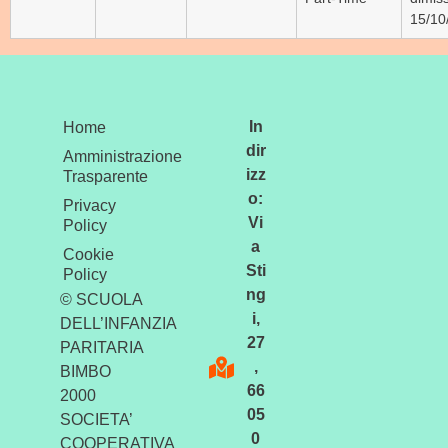
15/10
In
Home
dir
Amministrazione
izz
Trasparente
o:
Privacy
Vi
Policy
a
Cookie
Sti
Policy
ng
© SCUOLA
i,
DELL’INFANZIA
27
PARITARIA
,
BIMBO
66
2000
05
SOCIETA’
0
COOPERATIVA