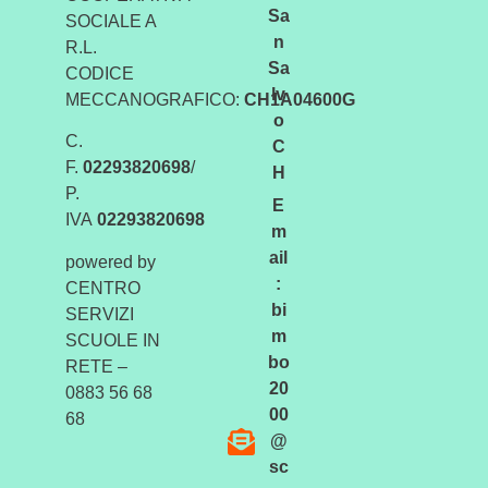
Sa
SOCIALE A
n
R.L.
Sa
CODICE
lv
MECCANOGRAFICO:
CH1A04600G
o
C.
C
F.
02293820698
/
H
P.
E
IVA
02293820698
m
ail
powered by
:
CENTRO
bi
SERVIZI
m
SCUOLE IN
bo
RETE –
20
0883 56 68
00
68
@
sc