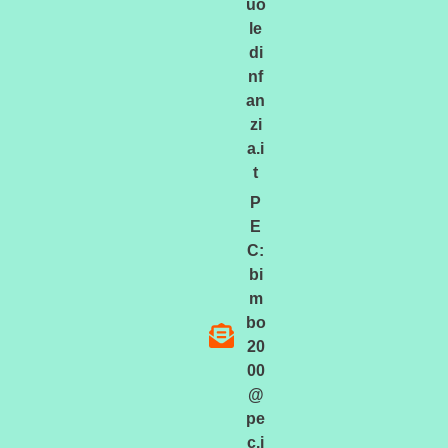
uo
le
di
nf
an
zi
a.i
t
P
E
C:
bi
m
bo
20
00
@
pe
c.i