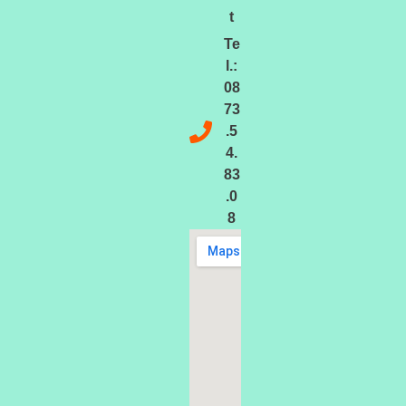
t
Te
l.:
08
73
.5
4.
83
.0
8