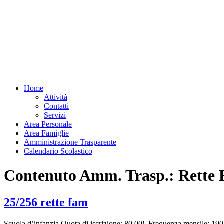
Home
Attività
Contatti
Servizi
Area Personale
Area Famiglie
Amministrazione Trasparente
Calendario Scolastico
Contenuto Amm. Trasp.:
Rette 
25/256 rette fam
Scuola d’infanzia Quota di iscrizione: 80,00€ Frequenza mensile: 190