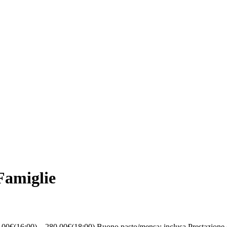
Famiglie
,00€(16:00) – 280,00€(18:00) Buono pasto/mensa: inclusa Prestazione d